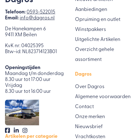
Dagros
Aanbiedingen
Telefoon:
0593-522015
Email:
info@dagros.nl
Opruiming en outlet
De Hanekampen 6
Winstpakkers
9411 XM Beilen
Uitgelichte Artikelen
KvK nr: 04025395
Overzicht gehele
Btw-id: NL823714123B01
assortiment
Openingstijden
Maandag t/m donderdag
Dagros
8.30 uur tot 17:00 uur
Vrijdag
Over Dagros
8.30 uur tot 16:00 uur
Algemene voorwaarden
Contact
Onze merken
Nieuwsbrief
Artikelen per categorie
Vrachtkosten