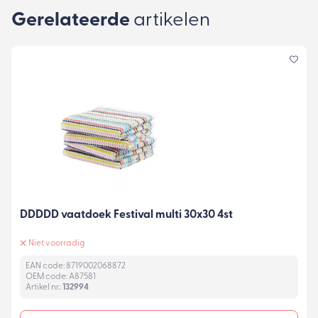
Gerelateerde
artikelen
DDDDD vaatdoek Festival multi 30x30 4st
Niet voorradig
EAN code: 8719002068872
OEM code: A87581
Artikel nr.:
132994