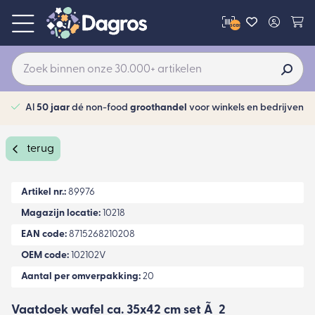
scan
Al
50 jaar
dé non-food
groothandel
voor winkels en bedrijven
terug
Artikel nr.:
89976
Magazijn locatie:
10218
EAN code:
8715268210208
OEM code:
102102V
Aantal per omverpakking:
20
Vaatdoek wafel ca. 35x42 cm set Ã 2