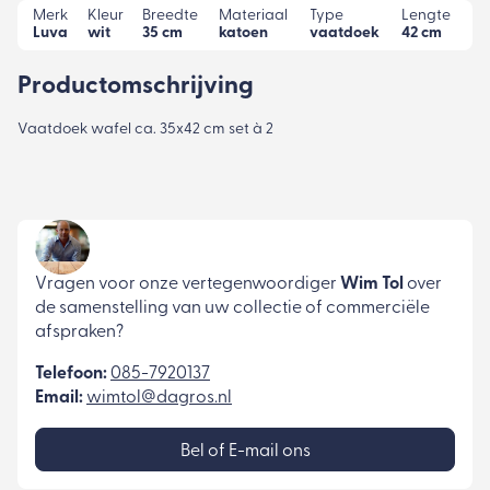
Merk
Kleur
Breedte
Materiaal
Type
Lengte
Luva
wit
35 cm
katoen
vaatdoek
42 cm
Productomschrijving
Vaatdoek wafel ca. 35x42 cm set à 2
Vragen voor onze vertegenwoordiger
Wim Tol
over
de samenstelling van uw collectie of commerciële
afspraken?
Telefoon:
085-7920137
Email:
wimtol@dagros.nl
Bel of E-mail ons