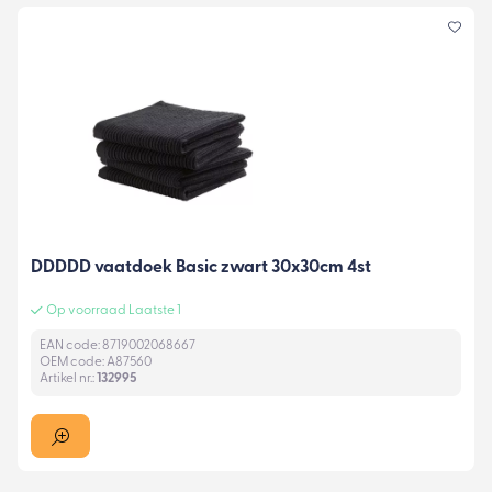
DDDDD vaatdoek Basic zwart 30x30cm 4st
Op voorraad Laatste 1
EAN code: 8719002068667
OEM code: A87560
Artikel nr.:
132995