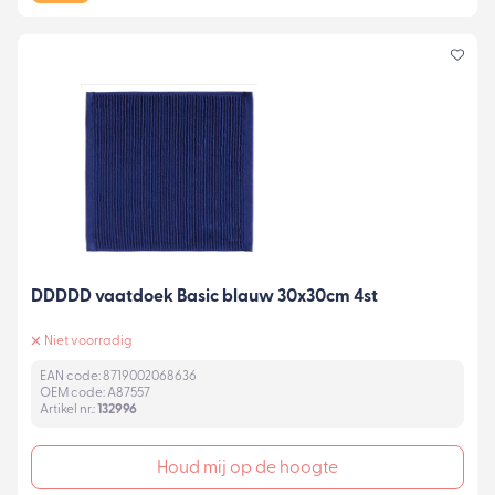
DDDDD vaatdoek Basic blauw 30x30cm 4st
Niet voorradig
EAN code: 8719002068636
OEM code: A87557
Artikel nr.:
132996
Houd mij op de hoogte