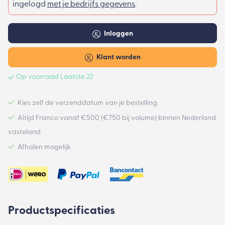
ingelogd
met je bedrijfs gegevens
.
Inloggen
Klant worden
Op voorraad Laatste 22
Kies zelf de verzenddatum van je bestelling
Altijd Franco vanaf €500 (€750 bij volume) binnen Nederland
vasteland
Afhalen mogelijk
Productspecificaties