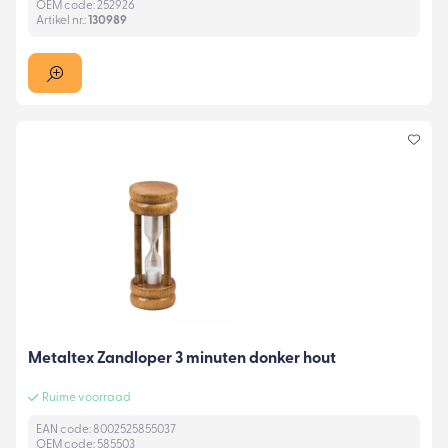
OEM code: 252926
Artikel nr.:
130989
Metaltex Zandloper 3 minuten donker hout
Ruime voorraad
EAN code: 8002525855037
OEM code: 585503