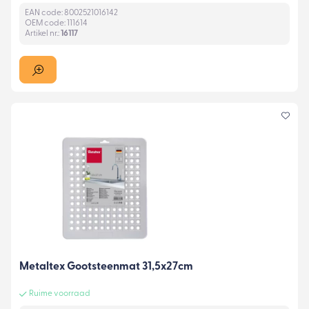
EAN code: 8002521016142
OEM code: 111614
Artikel nr.:
16117
Metaltex Gootsteenmat 31,5x27cm
Ruime voorraad