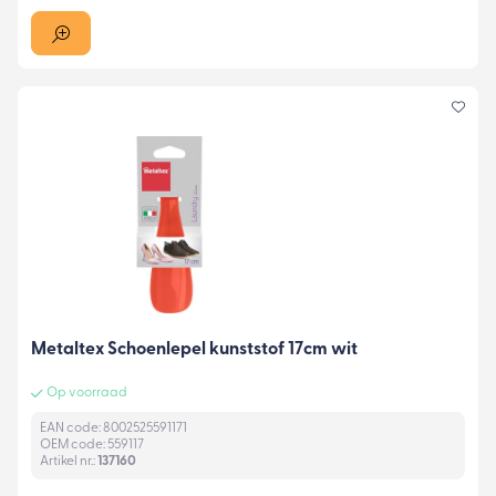
Metaltex Schoenlepel kunststof 17cm wit
Op voorraad
EAN code: 8002525591171
OEM code: 559117
Artikel nr.:
137160