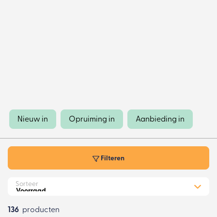
Nieuw in
Opruiming in
Aanbieding in
Filteren
Sorteer
136
producten