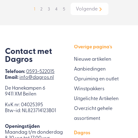
Volgende
1
2
3
4
5
Overige pagina's
Contact met
Dagros
Nieuwe artikelen
Aanbiedingen
Telefoon:
0593-522015
Email:
info@dagros.nl
Opruiming en outlet
De Hanekampen 6
Winstpakkers
9411 XM Beilen
Uitgelichte Artikelen
KvK nr: 04025395
Overzicht gehele
Btw-id: NL823714123B01
assortiment
Openingstijden
Maandag t/m donderdag
Dagros