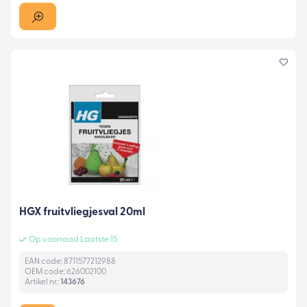
HGX fruitvliegjesval 20ml
Op voorraad Laatste 15
EAN code: 8711577212988
OEM code: 626002100
Artikel nr.:
143676