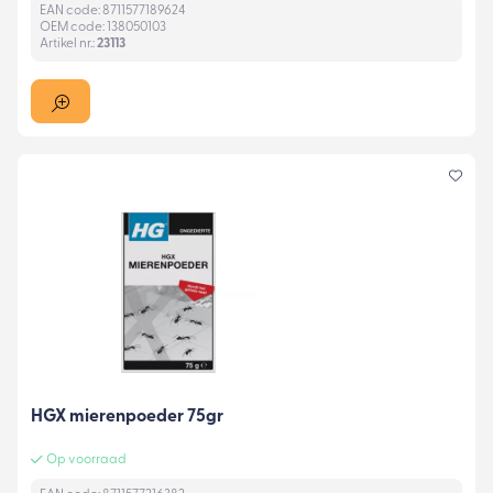
EAN code: 8711577189624
OEM code: 138050103
Artikel nr.:
23113
HGX mierenpoeder 75gr
Op voorraad