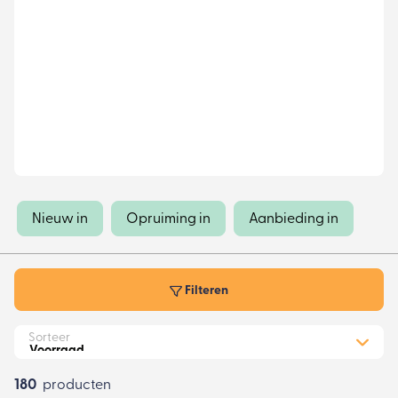
Nieuw in
Opruiming in
Aanbieding in
Filteren
Sorteer
180
producten