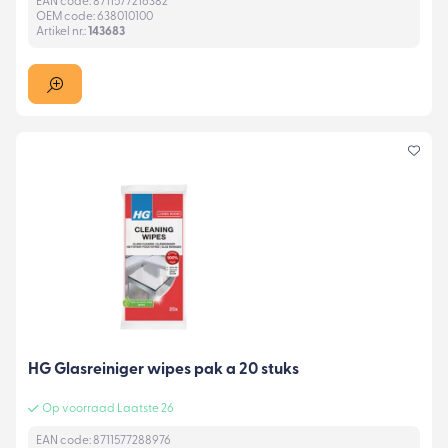
EAN code: 8711577216382
OEM code: 638010100
Artikel nr.:
143683
HG Glasreiniger wipes pak a 20 stuks
Op voorraad Laatste 26
EAN code: 8711577288976