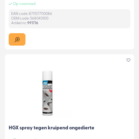
Op voorraad
EAN code: 8711577110086
OEM code: 568040100
Artikel nr.:
991716
HGX spray tegen kruipend ongedierte