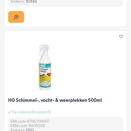
Artikel nr.:
152586
HG Schimmel-, vocht- & weerplekken 500ml
Op voorraad Laatste 23
EAN code: 8711577000417
OEM code: 186050100
Artikel nr.:
23121