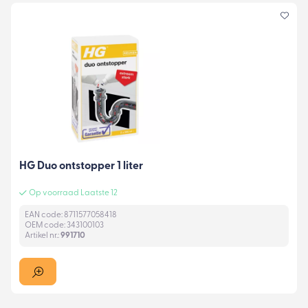
HG Duo ontstopper 1 liter
Op voorraad Laatste 12
EAN code: 8711577058418
OEM code: 343100103
Artikel nr.:
991710