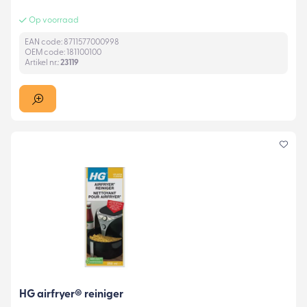
Op voorraad
EAN code: 8711577000998
OEM code: 181100100
Artikel nr.:
23119
HG airfryer® reiniger