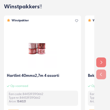
Winstpakkers
!!
Winstpakker
Winstpakker
Hartlint 40mmx2,7m 4 assorti
Beker citroe
Op voorraad
Op voorraad
Ean code: 8445393190662
Ean code: 406
Type nr: 8445393190662
Type nr: 20445
Art.nr:
154021
Art.nr:
139935