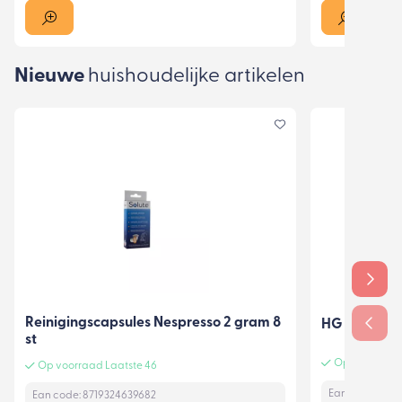
Nieuwe
huishoudelijke artikelen
Reinigingscapsules Nespresso 2 gram 8
HG Verf krac
st
Op voorraad 
Op voorraad Laatste 46
Ean code: 8711
Ean code: 8719324639682