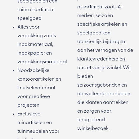
speelgoed
en een
assortiment zoals A-
ruim assortiment
merken, seizoen
speelgoed
specifieke artikelen en
Alles voor
speelgoed kan
verpakking zoals
aanzienlijk bijdragen
inpakmateriaal
,
aan het verhogen van de
inpakpapier
en
klanttevredenheid en
verpakkingsmateriaal
omzet van je winkel. Wij
Noodzakelijke
bieden
kantoorartikelen
en
seizoensgebonden en
knutselmateriaal
aanvullende producten
voor creatieve
die klanten aantrekken
projecten
en zorgen voor
Exclusieve
terugkerend
tuinartikelen
en
winkelbezoek.
tuinmeubelen
voor