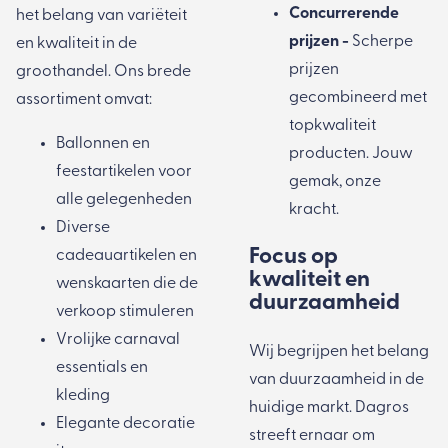
Concurrerende
het belang van variëteit
prijzen -
Scherpe
en kwaliteit in de
prijzen
groothandel. Ons brede
gecombineerd met
assortiment omvat:
topkwaliteit
Ballonnen
en
producten. Jouw
feestartikelen
voor
gemak, onze
alle gelegenheden
kracht.
Diverse
Focus op
cadeauartikelen
en
kwaliteit en
wenskaarten
die de
duurzaamheid
verkoop stimuleren
Vrolijke
carnaval
Wij begrijpen het belang
essentials en
van duurzaamheid in de
kleding
huidige markt. Dagros
Elegante
decoratie
streeft ernaar om