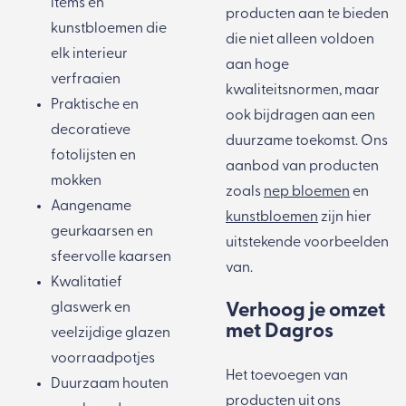
items en
producten aan te bieden
kunstbloemen
die
die niet alleen voldoen
elk interieur
aan hoge
verfraaien
kwaliteitsnormen, maar
Praktische en
ook bijdragen aan een
decoratieve
duurzame toekomst. Ons
fotolijsten
en
aanbod van producten
mokken
zoals
nep bloemen
en
Aangename
kunstbloemen
zijn hier
geurkaarsen
en
uitstekende voorbeelden
sfeervolle
kaarsen
van.
Kwalitatief
glaswerk
en
Verhoog je omzet
met Dagros
veelzijdige
glazen
voorraadpotjes
Het toevoegen van
Duurzaam
houten
producten uit ons