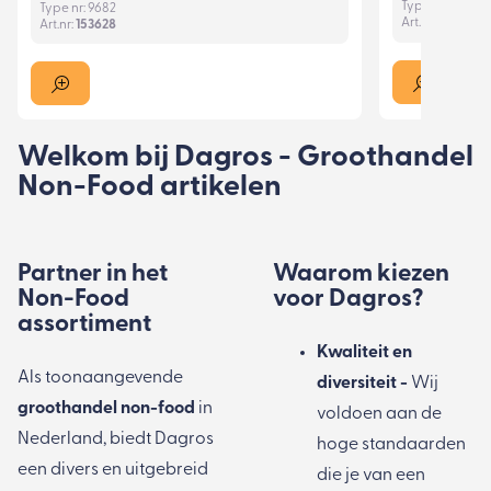
Type nr: 871157
Type nr: 9682
Art.nr:
152143
Art.nr:
153628
Welkom bij Dagros - Groothandel
Non-Food artikelen
Partner in het
Waarom kiezen
Non-Food
voor Dagros?
assortiment
Kwaliteit en
Als toonaangevende
diversiteit -
Wij
groothandel non-food
in
voldoen aan de
Nederland, biedt Dagros
hoge standaarden
een divers en uitgebreid
die je van een