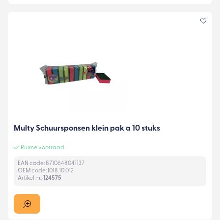
Multy Schuursponsen klein pak a 10 stuks
Ruime voorraad
EAN code: 8710648041137
OEM code: I018.10.012
Artikel nr.:
124575