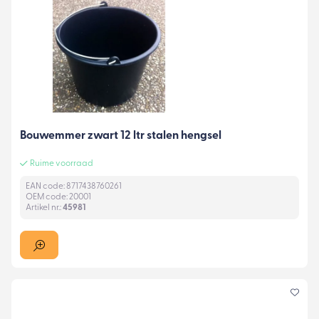
Bouwemmer zwart 12 ltr stalen hengsel
Ruime voorraad
EAN code: 8717438760261
OEM code: 20001
Artikel nr.:
45981