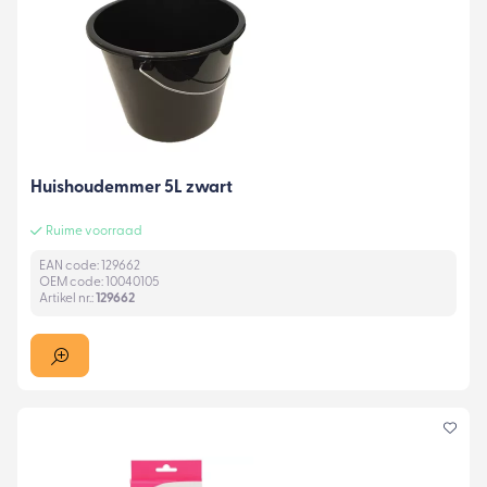
Huishoudemmer 5L zwart
Ruime voorraad
EAN code: 129662
OEM code: 10040105
Artikel nr.:
129662