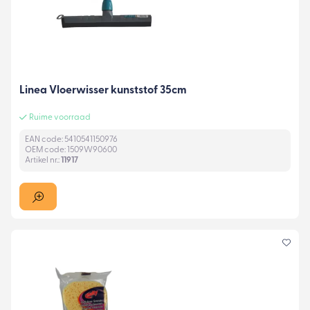
Linea Vloerwisser kunststof 35cm
Ruime voorraad
EAN code: 5410541150976
OEM code: 1509W90600
Artikel nr.:
11917