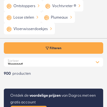
Ontstoppers
Vochtvreter ®
Losse stelen
Plumeaux
Vloerwisserdoekjes
Filteren
Sorteer
900
producten
Ontdek de
voordelige prijzen
van Dagros met een
gratis account