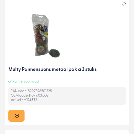
Multy Pannenspons metaal pak a 3 stuks
Ruime voorraad
EAN code: 5997396501325
OEM code: H099.03.002
Artikel nr.:
124572