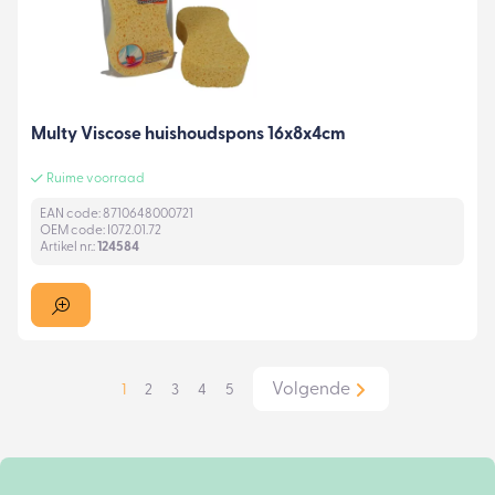
Multy Viscose huishoudspons 16x8x4cm
Ruime voorraad
EAN code: 8710648000721
OEM code: I072.01.72
Artikel nr.:
124584
Volgende
1
2
3
4
5