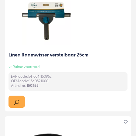
Linea Raamwisser verstelbaar 25cm
Ruime voorraad
EAN code: 5410541150952
OEM code: 1560591000
Artikel nr.:
150255