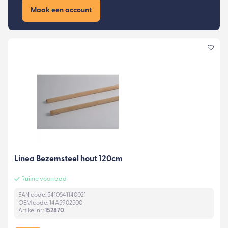
Maak een account
Linea Bezemsteel hout 120cm
Ruime voorraad
EAN code: 5410541140021
OEM code: 14A5902500
Artikel nr.:
152870