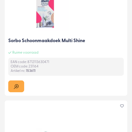
Sorbo Schoonmaakdoek Multi Shine
Ruime voorraad
EAN code: 8712113630471
OEM code: 231164
Artikel nr.:
153611