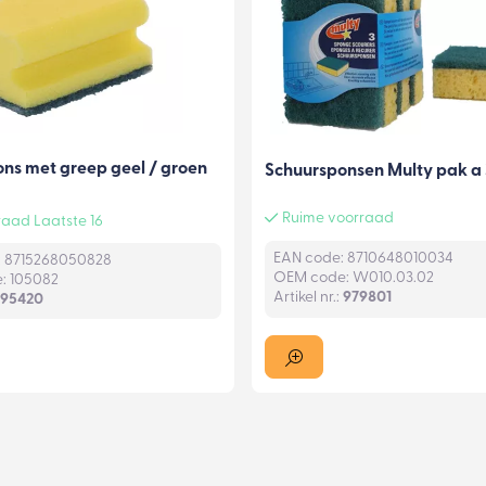
ns met greep geel / groen
Schuursponsen Multy pak a 
Ruime voorraad
aad Laatste 16
EAN code: 8710648010034
: 8715268050828
OEM code: W010.03.02
: 105082
Artikel nr.:
979801
95420