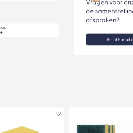
Vragen voor on
de samenstellin
afspraken?
iaal
se
Bel of E-mail 