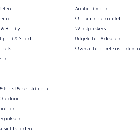
felen
Aanbiedingen
Deco
Opruiming en outlet
 & Hobby
Winstpakkers
lgoed & Sport
Uitgelichte Artikelen
dgets
Overzicht gehele assortimen
zond
& Feest & Feestdagen
& Outdoor
antoor
Verpakken
nsichtkaarten