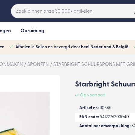
ingen
Opruiming
ven
Afhalen in Beilen en bezorgd door
heel Nederland & België
ONMAKEN
SPONZEN
STARBRIGHT SCHUURSPONS MET GRIP
Starbright Schuur
Op voorraad
Artikel nr.:
110345
EAN code:
5412276203040
Aantal per omverpakking:
6