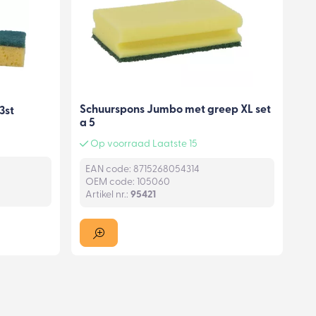
Schuurspons Jumbo met greep XL set
3st
a 5
Op voorraad Laatste 15
EAN code: 8715268054314
OEM code: 105060
Artikel nr.:
95421