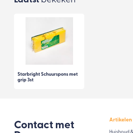
Laatst
bekeken
Starbright Schuurspons met
grip 3st
Artikelen
Contact met
Huishoud 