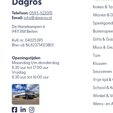
Dagros
Koken & Ta
Telefoon:
0593-522015
Wonen & 
Email:
info@dagros.nl
Speelgoed
De Hanekampen 6
Buitenspee
9411 XM Beilen
Gifts & Ga
KvK nr: 04025395
Btw-id: NL823714123B01
Mooi & Ge
Tuin
Openingstijden
Maandag t/m donderdag
Klussen
8.30 uur tot 17:00 uur
Seizoenen 
Vrijdag
8.30 uur tot 16:00 uur
Vrije tijd 
School & K
Winkel & 
Wens- en A