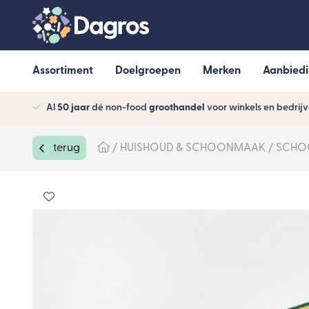
Assortiment
Doelgroepen
Merken
Aanbied
Al
50 jaar
dé non-food
groothandel
voor winkels en bedrij
terug
HUISHOUD & SCHOONMAAK
SCHO