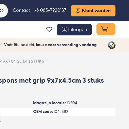
Contact
085-7920137
Klant worden
Inloggen
Vóór 15u besteld,
keuze voor verzending vandaag
 9X7X4.5CM 3 STUKS
spons met grip 9x7x4.5cm 3 stuks
Magazijn locatie:
10204
OEM code:
1042882
0