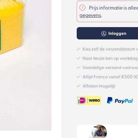
Prijs informatie is all
gegevens
.
Inloggen
Kies zelf de verzenddatum v
Naar keuze kan op werkdage
Voordelige verzend voorw
Altijd Franco vanaf €500 (
Afhalen mogelijk