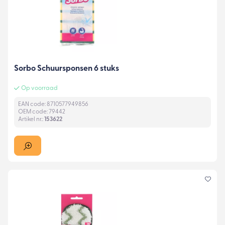
Sorbo Schuursponsen 6 stuks
Op voorraad
EAN code: 8710577949856
OEM code: 79442
Artikel nr.:
153622