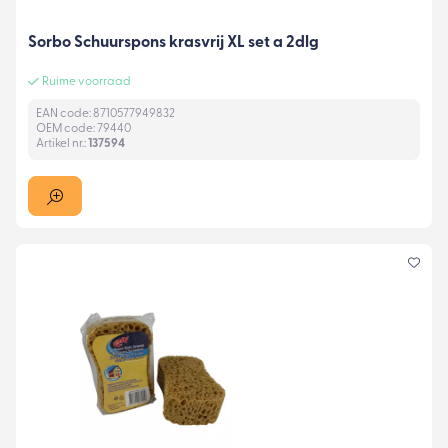
Sorbo Schuurspons krasvrij XL set a 2dlg
Ruime voorraad
EAN code: 8710577949832
OEM code: 79440
Artikel nr.:
137594