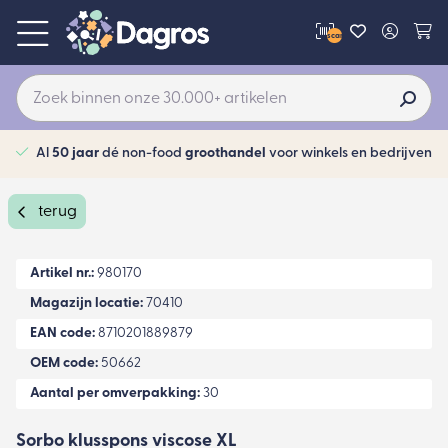
scan
Al
50 jaar
dé non-food
groothandel
voor winkels en bedrijven
terug
Artikel nr.:
980170
Magazijn locatie:
70410
EAN code:
8710201889879
OEM code:
50662
Aantal per omverpakking:
30
Sorbo klusspons viscose XL