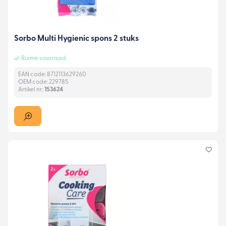
Sorbo Multi Hygienic spons 2 stuks
Ruime voorraad
EAN code: 8712113629260
OEM code: 229785
Artikel nr.:
153624