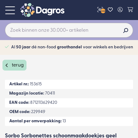
scan
Al
50 jaar
dé non-food
groothandel
voor winkels en bedrijven
terug
Artikel nr.:
153615
Magazijn locatie:
70411
EAN code:
8712113629420
OEM code:
229949
Aantal per omverpakking:
13
Sorbo Sorbonettes schoonmaakdoekjes geel