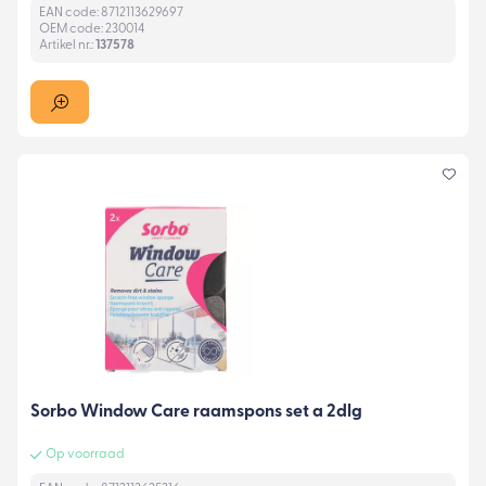
EAN code: 8712113629697
OEM code: 230014
Artikel nr.:
137578
Sorbo Window Care raamspons set a 2dlg
Op voorraad