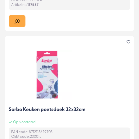
OEM code: 229324
Artikel nr.:
137587
Sorbo Keuken poetsdoek 32x32cm
Op voorraad
EAN code: 8712113629703
OEM code: 230015