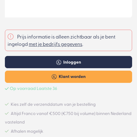
Prijs informatie is alleen zichtbaar als je bent
ingelogd
met je bedrijfs gegevens
.
Inloggen
Klant worden
Op voorraad Laatste 36
Kies zelf de verzenddatum van je bestelling
Altijd Franco vanaf €500 (€750 bij volume) binnen Nederland
vasteland
Afhalen mogelijk