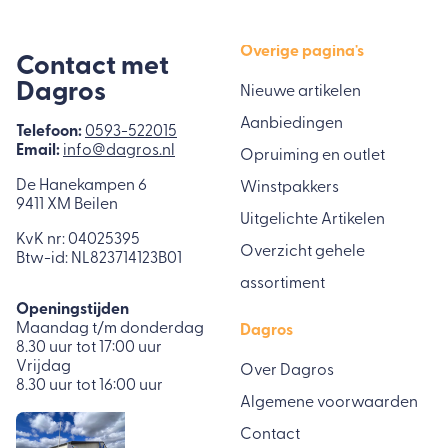
Overige pagina's
Contact met
Dagros
Nieuwe artikelen
Aanbiedingen
Telefoon:
0593-522015
Email:
info@dagros.nl
Opruiming en outlet
De Hanekampen 6
Winstpakkers
9411 XM Beilen
Uitgelichte Artikelen
KvK nr: 04025395
Overzicht gehele
Btw-id: NL823714123B01
assortiment
Openingstijden
Maandag t/m donderdag
Dagros
8.30 uur tot 17:00 uur
Vrijdag
Over Dagros
8.30 uur tot 16:00 uur
Algemene voorwaarden
Contact