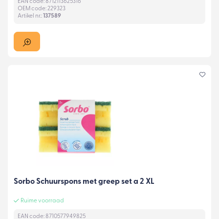
EAN code: 8712113625316
OEM code: 229323
Artikel nr.:
137589
Sorbo Schuurspons met greep set a 2 XL
Ruime voorraad
EAN code: 8710577949825