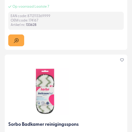
Op voorraad Laatste 7
EAN code: 8712113369999
OEM code: 174167
Artikel nr.:
133628
Sorbo Badkamer reinigingsspons