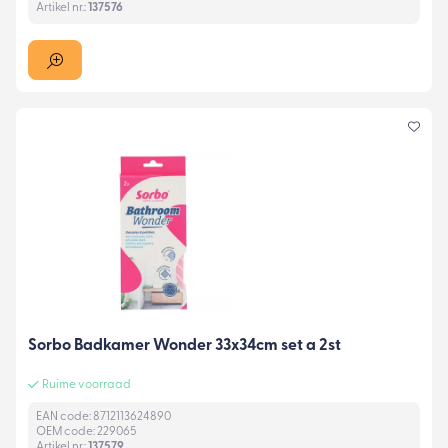
Artikel nr.:
137576
Sorbo Badkamer Wonder 33x34cm set a 2st
Ruime voorraad
EAN code: 8712113624890
OEM code: 229065
Artikel nr.:
137579