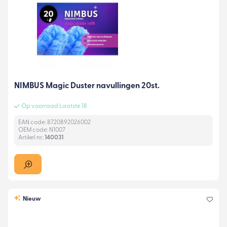
NIMBUS Magic Duster navullingen 20st.
Op voorraad Laatste 18
EAN code: 8720892026002
OEM code: N1007
Artikel nr.:
140031
Nieuw