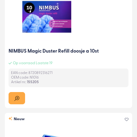
NIMBUS Magic Duster Refill doosje a 10st
Op voorraad Laatste 19
EAN code: 8720892316271
OEM code: N1016
Artikel nr.:
155205
Nieuw