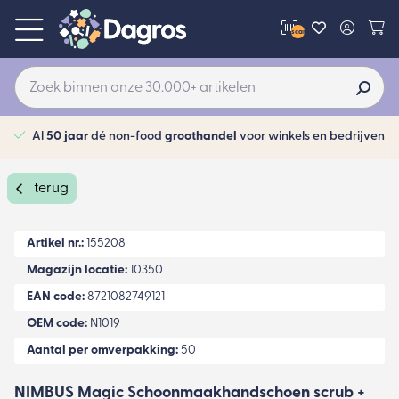
scan
Al
50 jaar
dé non-food
groothandel
voor winkels en bedrijven
terug
Artikel nr.:
155208
Magazijn locatie:
10350
EAN code:
8721082749121
OEM code:
N1019
Aantal per omverpakking:
50
NIMBUS Magic Schoonmaakhandschoen scrub +