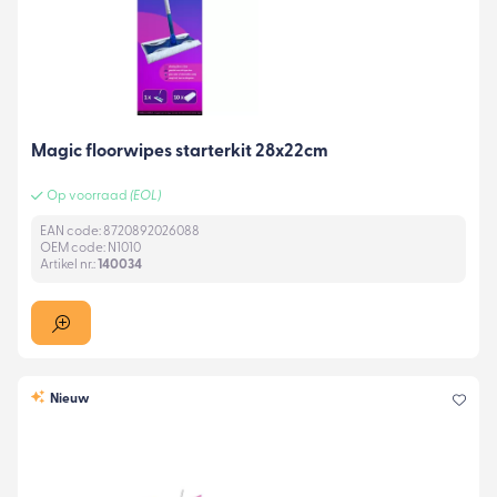
Magic floorwipes starterkit 28x22cm
Op voorraad
(EOL)
EAN code: 8720892026088
OEM code: N1010
Artikel nr.:
140034
Nieuw