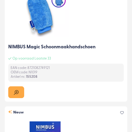
NIMBUS Magic Schoonmaakhandschoen
Op voorraad Laatste 33
EAN code: 8721082749121
OEM code: N1019
Artikel nr.:
155208
Nieuw