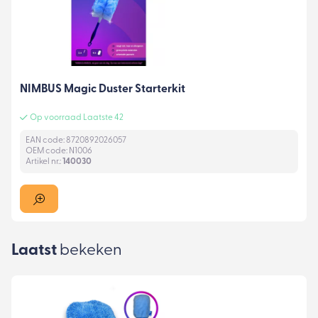
NIMBUS Magic Duster Starterkit
Op voorraad Laatste 42
EAN code: 8720892026057
OEM code: N1006
Artikel nr.:
140030
Laatst
bekeken