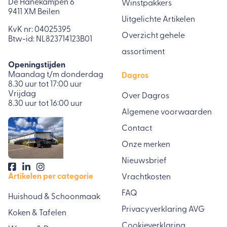
De Hanekampen 6
Winstpakkers
9411 XM Beilen
Uitgelichte Artikelen
KvK nr: 04025395
Overzicht gehele
Btw-id: NL823714123B01
assortiment
Openingstijden
Maandag t/m donderdag
Dagros
8.30 uur tot 17:00 uur
Vrijdag
Over Dagros
8.30 uur tot 16:00 uur
Algemene voorwaarden
Contact
Onze merken
Nieuwsbrief
Artikelen per categorie
Vrachtkosten
FAQ
Huishoud & Schoonmaak
Privacyverklaring AVG
Koken & Tafelen
Cookieverklaring