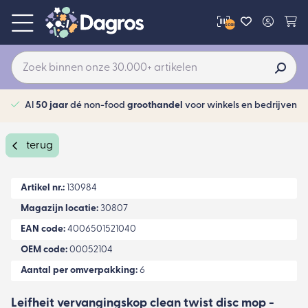
scan
Al
50 jaar
dé non-food
groothandel
voor winkels en bedrijven
terug
Artikel nr.:
130984
Magazijn locatie:
30807
EAN code:
4006501521040
OEM code:
00052104
Aantal per omverpakking:
6
Leifheit vervangingskop clean twist disc mop -