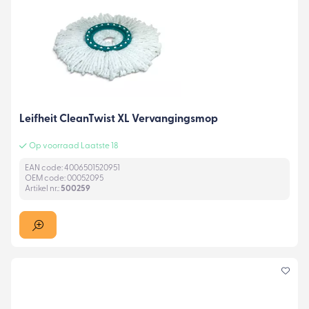
Leifheit CleanTwist XL Vervangingsmop
Op voorraad Laatste 18
EAN code: 4006501520951
OEM code: 00052095
Artikel nr.:
500259