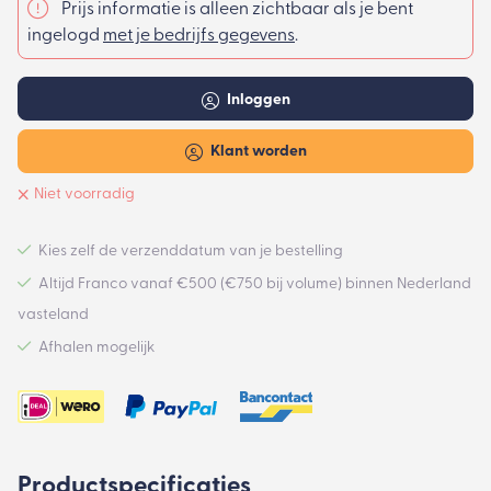
Prijs informatie is alleen zichtbaar als je bent
ingelogd
met je bedrijfs gegevens
.
Inloggen
Klant worden
Niet voorradig
Kies zelf de verzenddatum van je bestelling
Altijd Franco vanaf €500 (€750 bij volume) binnen Nederland
vasteland
Afhalen mogelijk
Productspecificaties