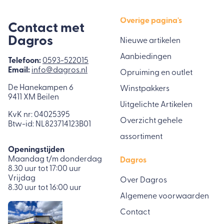
Overige pagina's
Contact met
Dagros
Nieuwe artikelen
Aanbiedingen
Telefoon:
0593-522015
Email:
info@dagros.nl
Opruiming en outlet
De Hanekampen 6
Winstpakkers
9411 XM Beilen
Uitgelichte Artikelen
KvK nr: 04025395
Overzicht gehele
Btw-id: NL823714123B01
assortiment
Openingstijden
Maandag t/m donderdag
Dagros
8.30 uur tot 17:00 uur
Vrijdag
Over Dagros
8.30 uur tot 16:00 uur
Algemene voorwaarden
Contact