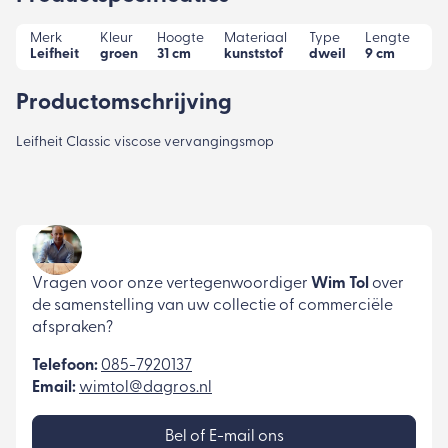
Merk
Kleur
Hoogte
Materiaal
Type
Lengte
Leifheit
groen
31 cm
kunststof
dweil
9 cm
Productomschrijving
Leifheit Classic viscose vervangingsmop
Vragen voor onze vertegenwoordiger
Wim Tol
over
de samenstelling van uw collectie of commerciële
afspraken?
Telefoon:
085-7920137
Email:
wimtol@dagros.nl
Bel of E-mail ons