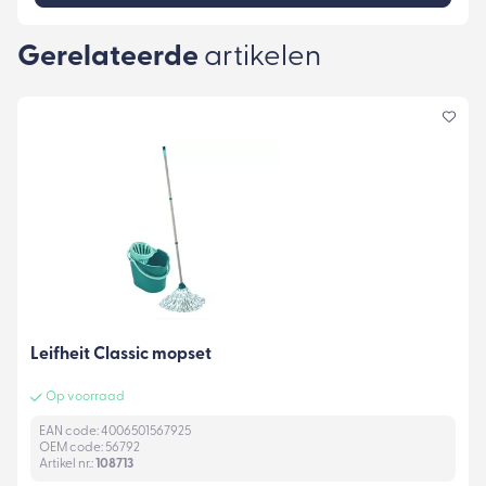
Gerelateerde
artikelen
Leifheit Classic mopset
Op voorraad
EAN code: 4006501567925
OEM code: 56792
Artikel nr.:
108713