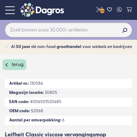
scan
Al
50 jaar
dé non-food
groothandel
voor winkels en bedrijven
terug
Artikel nr.:
130586
Magazijn locatie:
30805
EAN code:
4006501520685
OEM code:
52068
Aantal per omverpakking:
6
Leifheit Classic viscose vervangingsmop