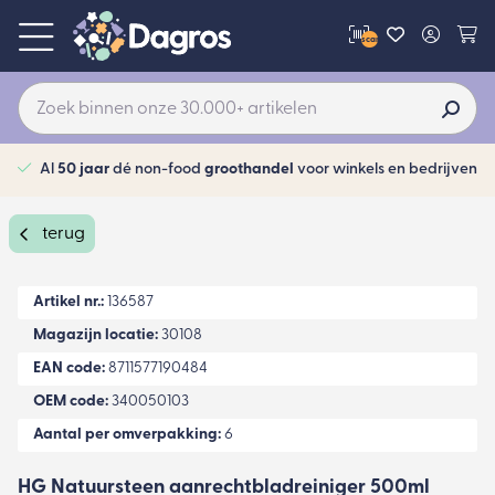
scan
Al
50 jaar
dé non-food
groothandel
voor winkels en bedrijven
terug
Artikel nr.:
136587
Magazijn locatie:
30108
EAN code:
8711577190484
OEM code:
340050103
Aantal per omverpakking:
6
HG Natuursteen aanrechtbladreiniger 500ml