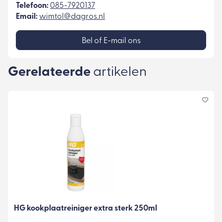
Telefoon:
085-7920137
Email:
wimtol@dagros.nl
Bel of E-mail ons
Gerelateerde
artikelen
HG kookplaatreiniger extra sterk 250ml