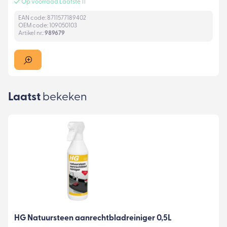
Op voorraad Laatste 11
EAN code: 8711577189402
OEM code: 109050103
Artikel nr.:
989679
Laatst
bekeken
HG Natuursteen aanrechtbladreiniger 0,5L