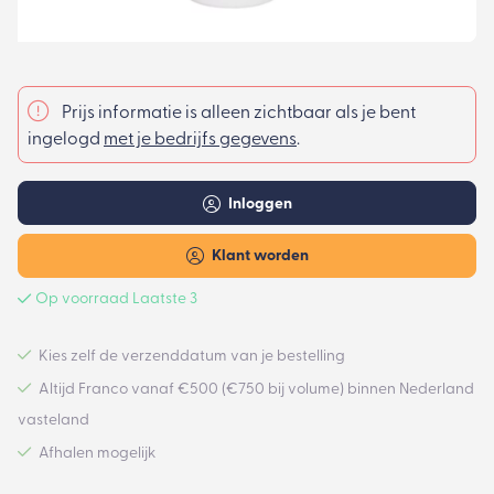
Prijs informatie is alleen zichtbaar als je bent
ingelogd
met je bedrijfs gegevens
.
Inloggen
Klant worden
Op voorraad Laatste 3
Kies zelf de verzenddatum van je bestelling
Altijd Franco vanaf €500 (€750 bij volume) binnen Nederland
vasteland
Afhalen mogelijk