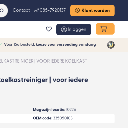
Contact
085-7920137
Klant worden
Inloggen
Vóór 15u besteld,
keuze voor verzending vandaag
LKASTREINIGER | VOOR IEDERE KOELKAST
elkastreiniger | voor iedere
Magazijn locatie:
10226
OEM code:
335050103