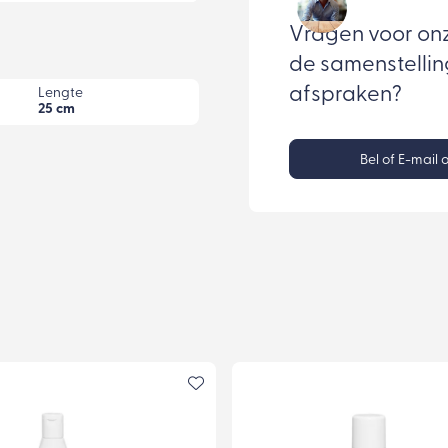
Vragen voor on
de samenstellin
afspraken?
Lengte
25 cm
Bel of E-mail 