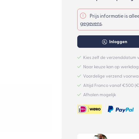
Prijs informatie is all
gegevens
.
Inloggen
Kies zelf de verzenddatum v
Naar keuze kan op werkdage
Voordelige verzend voorw
Altijd Franco vanaf €500 (
Afhalen mogelijk