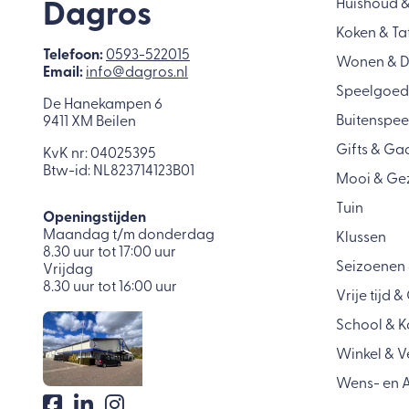
Huishoud 
Dagros
Koken & Ta
Telefoon:
0593-522015
Wonen & 
Email:
info@dagros.nl
Speelgoed
De Hanekampen 6
Buitenspee
9411 XM Beilen
Gifts & Ga
KvK nr: 04025395
Btw-id: NL823714123B01
Mooi & Ge
Tuin
Openingstijden
Maandag t/m donderdag
Klussen
8.30 uur tot 17:00 uur
Seizoenen 
Vrijdag
8.30 uur tot 16:00 uur
Vrije tijd 
School & K
Winkel & 
Wens- en A