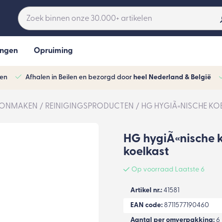
ingen
Opruiming
ven
Afhalen in Beilen en bezorgd door
heel Nederland & België
ONMAKEN
REINIGINGSPRODUCTEN
HG HYGIÃ«NISCHE KOE
HG hygiÃ«nische ko
koelkast
Op voorraad Laatste 6
Artikel nr.:
41581
EAN code:
8711577190460
Aantal per omverpakking:
6