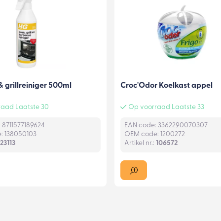
 grillreiniger 500ml
Croc'Odor Koelkast appel
aad Laatste 30
Op voorraad Laatste 33
 8711577189624
EAN code: 3362290070307
: 138050103
OEM code: 1200272
23113
Artikel nr.:
106572