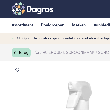
Assortiment
Doelgroepen
Merken
Aanbied
Al
50 jaar
dé non-food
groothandel
voor winkels en bedrij
terug
HUISHOUD & SCHOONMAAK
SCHO