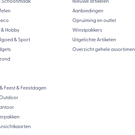
& Schoonmaak
Nieuwe artikelen
felen
Aanbiedingen
Deco
Opruiming en outlet
 & Hobby
Winstpakkers
lgoed & Sport
Uitgelichte Artikelen
dgets
Overzicht gehele assortimen
zond
& Feest & Feestdagen
& Outdoor
antoor
Verpakken
nsichtkaarten