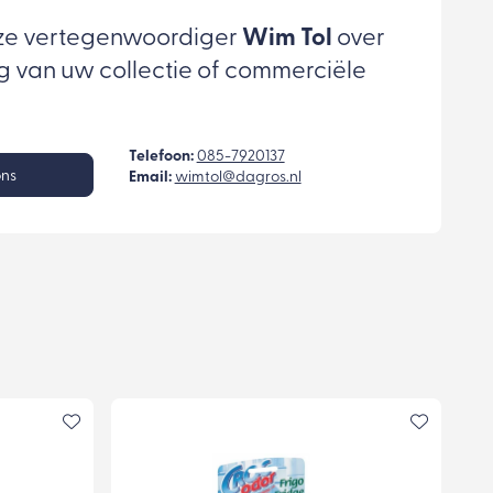
ze vertegenwoordiger
Wim Tol
over
g van uw collectie of commerciële
Telefoon:
085-7920137
ons
Email:
wimtol@dagros.nl