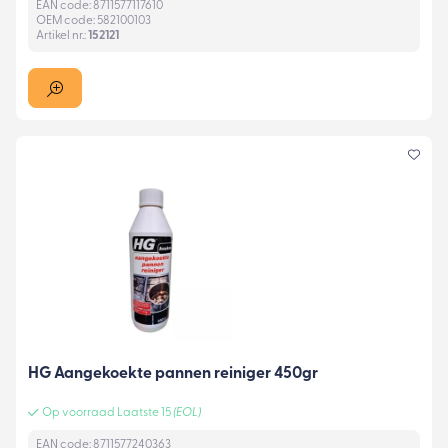
EAN code: 8711577117610
OEM code: 582100103
Artikel nr.:
152121
HG Aangekoekte pannen reiniger 450gr
Op voorraad Laatste 15
(EOL)
EAN code: 8711577240363