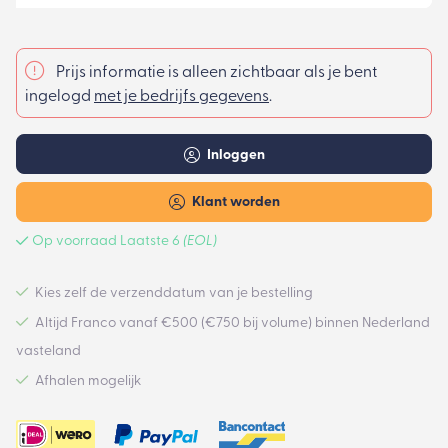
Prijs informatie is alleen zichtbaar als je bent
ingelogd
met je bedrijfs gegevens
.
Inloggen
Klant worden
Op voorraad Laatste 6
(EOL)
Kies zelf de verzenddatum van je bestelling
Altijd Franco vanaf €500 (€750 bij volume) binnen Nederland
vasteland
Afhalen mogelijk