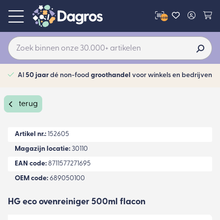
scan
Al
50 jaar
dé non-food
groothandel
voor winkels en bedrijven
terug
Artikel nr.:
152605
Magazijn locatie:
30110
EAN code:
8711577271695
OEM code:
689050100
HG eco ovenreiniger 500ml flacon