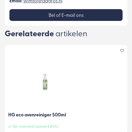
Email:
wimtol@dagros.nl
Bel of E-mail ons
Gerelateerde
artikelen
HG eco ovenreiniger 500ml
Op voorraad Laatste 6
(EOL)