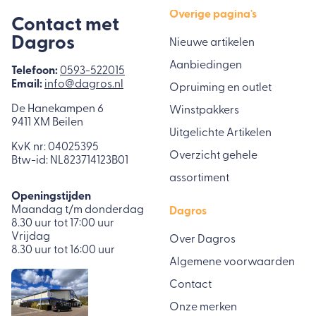
Overige pagina's
Contact met
Dagros
Nieuwe artikelen
Aanbiedingen
Telefoon:
0593-522015
Email:
info@dagros.nl
Opruiming en outlet
De Hanekampen 6
Winstpakkers
9411 XM Beilen
Uitgelichte Artikelen
KvK nr: 04025395
Overzicht gehele
Btw-id: NL823714123B01
assortiment
Openingstijden
Maandag t/m donderdag
Dagros
8.30 uur tot 17:00 uur
Vrijdag
Over Dagros
8.30 uur tot 16:00 uur
Algemene voorwaarden
Contact
Onze merken