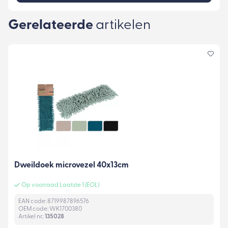
Gerelateerde
artikelen
Dweildoek microvezel 40x13cm
Op voorraad Laatste 1
(EOL)
EAN code: 8719987896576
OEM code: WK1700380
Artikel nr.:
135028