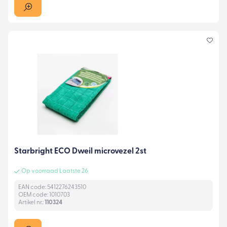
Starbright ECO Dweil microvezel 2st
Op voorraad Laatste 26
EAN code: 5412276243510
OEM code: 1010703
Artikel nr.:
110324