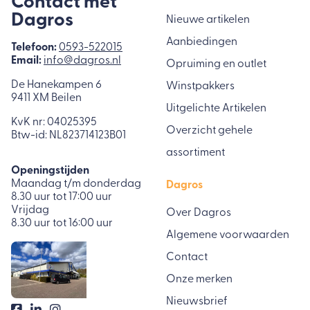
Contact met
Dagros
Nieuwe artikelen
Aanbiedingen
Telefoon:
0593-522015
Email:
info@dagros.nl
Opruiming en outlet
De Hanekampen 6
Winstpakkers
9411 XM Beilen
Uitgelichte Artikelen
KvK nr: 04025395
Overzicht gehele
Btw-id: NL823714123B01
assortiment
Openingstijden
Maandag t/m donderdag
Dagros
8.30 uur tot 17:00 uur
Vrijdag
Over Dagros
8.30 uur tot 16:00 uur
Algemene voorwaarden
Contact
Onze merken
Nieuwsbrief