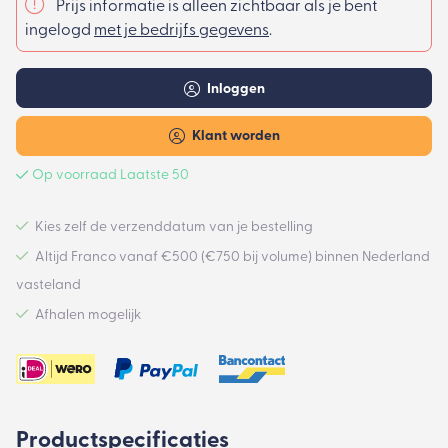
Prijs informatie is alleen zichtbaar als je bent
ingelogd
met je bedrijfs gegevens
.
Inloggen
Klant worden
Op voorraad Laatste 50
Kies zelf de verzenddatum van je bestelling
Altijd Franco vanaf €500 (€750 bij volume) binnen Nederland
vasteland
Afhalen mogelijk
Productspecificaties