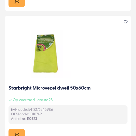
Starbright Microvezel dweil 50x60cm
Op voorraad Laatste 28
EAN code: 5412276246986
OEM code: 1010749
Artikel nr.:
110323