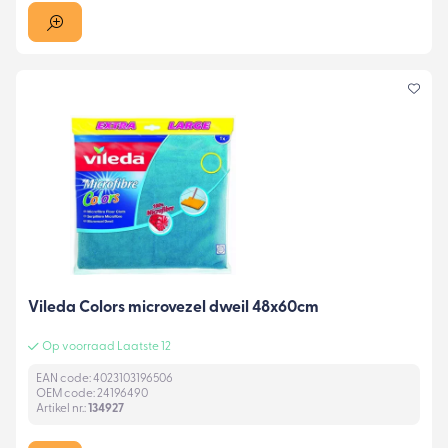
Vileda Colors microvezel dweil 48x60cm
Op voorraad Laatste 12
EAN code: 4023103196506
OEM code: 24196490
Artikel nr.:
134927