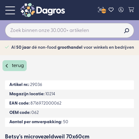
scan
Al
50 jaar
dé non-food
groothandel
voor winkels en bedrijven
terug
Artikel nr.:
29036
Magazijn locatie:
10214
EAN code:
8716972000062
OEM code:
062
Aantal per omverpakking:
50
Betsy's microvezeldweil 70x60cm