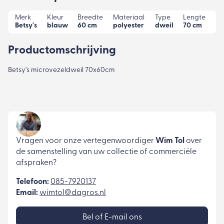
Merk
Kleur
Breedte
Materiaal
Type
Lengte
Betsy's
blauw
60 cm
polyester
dweil
70 cm
Productomschrijving
Betsy's microvezeldweil 70x60cm
Vragen voor onze vertegenwoordiger
Wim Tol
over
de samenstelling van uw collectie of commerciële
afspraken?
Telefoon:
085-7920137
Email:
wimtol@dagros.nl
Bel of E-mail ons