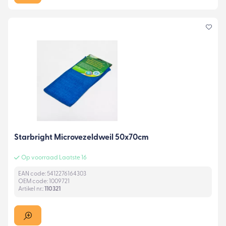
Starbright Microvezeldweil 50x70cm
Op voorraad Laatste 16
EAN code: 5412276164303
OEM code: 1009721
Artikel nr.:
110321