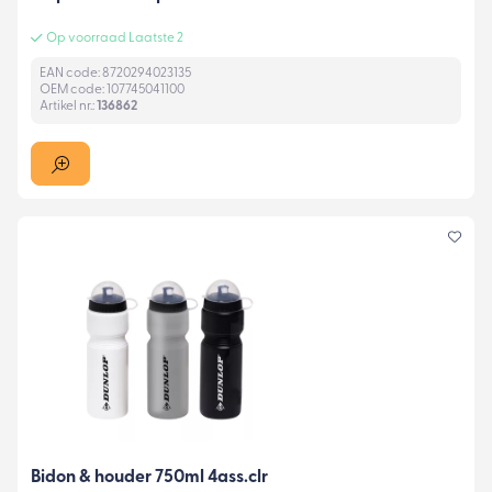
Op voorraad Laatste 2
EAN code: 8720294023135
OEM code: 107745041100
Artikel nr.:
136862
Bidon & houder 750ml 4ass.clr