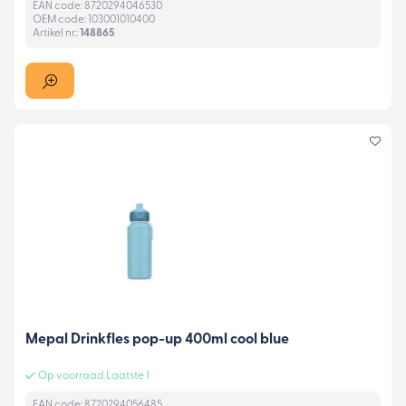
EAN code: 8720294046530
OEM code: 103001010400
Artikel nr.:
148865
Mepal Drinkfles pop-up 400ml cool blue
Op voorraad Laatste 1
EAN code: 8720294056485