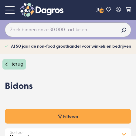
scan
Al
50 jaar
dé non-food
groothandel
voor winkels en bedrijven
terug
Bidons
Filteren
Sorteer