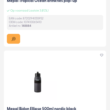
Mepal Tropical Ocean drinkfles pop-up
Op voorraad Laatste 3
(EOL)
EAN code: 8720294055952
OEM code: 107410065410
Artikel nr.:
148884
Mepal Bidon Ellipse 500ml nordic black