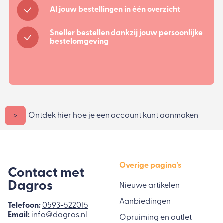
Al jouw bestellingen in één overzicht
Sneller bestellen dankzij jouw persoonlijke
bestelomgeving
>
Ontdek hier hoe je een account kunt aanmaken
Overige pagina's
Contact met
Dagros
Nieuwe artikelen
Aanbiedingen
Telefoon:
0593-522015
Email:
info@dagros.nl
Opruiming en outlet