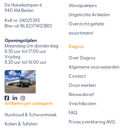
De Hanekampen 6
Winstpakkers
9411 XM Beilen
Uitgelichte Artikelen
KvK nr: 04025395
Overzicht gehele
Btw-id: NL823714123B01
assortiment
Openingstijden
Maandag t/m donderdag
Dagros
8.30 uur tot 17:00 uur
Vrijdag
Over Dagros
8.30 uur tot 16:00 uur
Algemene voorwaarden
Contact
Onze merken
Nieuwsbrief
Artikelen per categorie
Vrachtkosten
FAQ
Huishoud & Schoonmaak
Privacyverklaring AVG
Koken & Tafelen