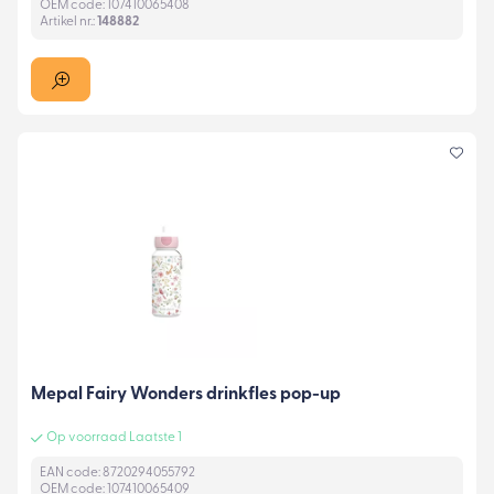
OEM code: 107410065408
Artikel nr.:
148882
Mepal Fairy Wonders drinkfles pop-up
Op voorraad Laatste 1
EAN code: 8720294055792
OEM code: 107410065409