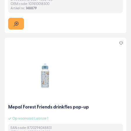
OEM code: 107410018300
Artikel nr.:
148879
Mepal Forest Friends drinkfles pop-up
Op voorraad Laatste 1
EAN code: 8720294048831