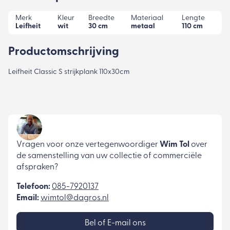
Merk
Kleur
Breedte
Materiaal
Lengte
Leifheit
wit
30 cm
metaal
110 cm
Productomschrijving
Leifheit Classic S strijkplank 110x30cm
Vragen voor onze vertegenwoordiger
Wim Tol
over
de samenstelling van uw collectie of commerciële
afspraken?
Telefoon:
085-7920137
Email:
wimtol@dagros.nl
Bel of E-mail ons