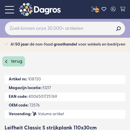
scan
Al
50 jaar
dé non-food
groothandel
voor winkels en bedrijven
terug
Artikel nr.:
108720
Magazijn locatie:
51217
EAN code:
4006501725769
OEM code:
72576
Verzending:
Volume artikel
Leifheit Classic S strijkplank 110x30cm