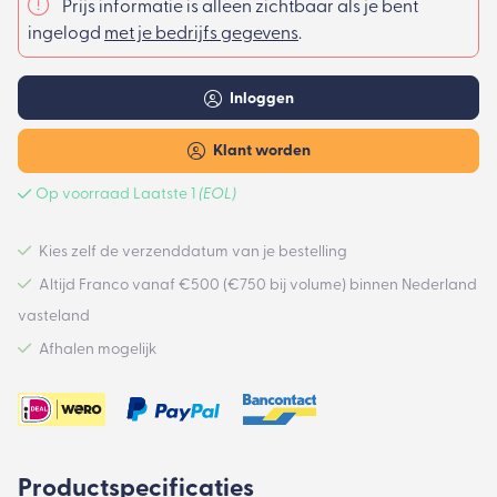
Prijs informatie is alleen zichtbaar als je bent
ingelogd
met je bedrijfs gegevens
.
Inloggen
Klant worden
Op voorraad Laatste 1
(EOL)
Kies zelf de verzenddatum van je bestelling
Altijd Franco vanaf €500 (€750 bij volume) binnen Nederland
vasteland
Afhalen mogelijk
Productspecificaties