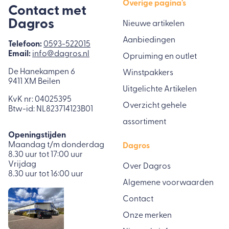
Overige pagina's
Contact met
Dagros
Nieuwe artikelen
Aanbiedingen
Telefoon:
0593-522015
Email:
info@dagros.nl
Opruiming en outlet
De Hanekampen 6
Winstpakkers
9411 XM Beilen
Uitgelichte Artikelen
KvK nr: 04025395
Overzicht gehele
Btw-id: NL823714123B01
assortiment
Openingstijden
Maandag t/m donderdag
Dagros
8.30 uur tot 17:00 uur
Vrijdag
Over Dagros
8.30 uur tot 16:00 uur
Algemene voorwaarden
Contact
Onze merken