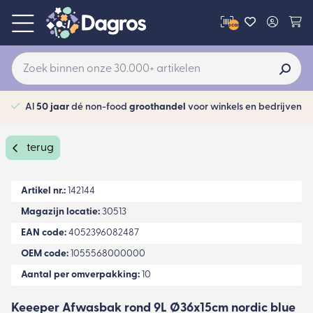
scan
Al
50 jaar
dé non-food
groothandel
voor winkels en bedrijven
terug
Artikel nr.:
142144
Magazijn locatie:
30513
EAN code:
4052396082487
OEM code:
1055568000000
Aantal per omverpakking:
10
Keeeper Afwasbak rond 9L Ø36x15cm nordic blue