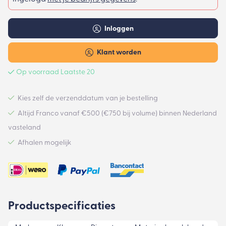
Inloggen
Klant worden
Op voorraad Laatste 20
Kies zelf de verzenddatum van je bestelling
Altijd Franco vanaf €500 (€750 bij volume) binnen Nederland
vasteland
Afhalen mogelijk
Productspecificaties