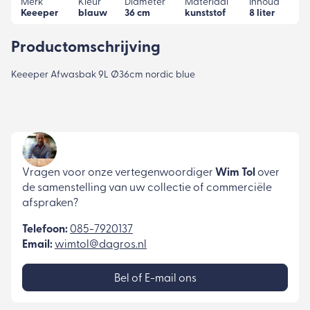
Merk
Kleur
Diameter
Materiaal
Inhoud
Keeeper
blauw
36 cm
kunststof
8 liter
Productomschrijving
Keeeper Afwasbak 9L Ø36cm nordic blue
Vragen voor onze vertegenwoordiger
Wim Tol
over
de samenstelling van uw collectie of commerciële
afspraken?
Telefoon:
085-7920137
Email:
wimtol@dagros.nl
Bel of E-mail ons