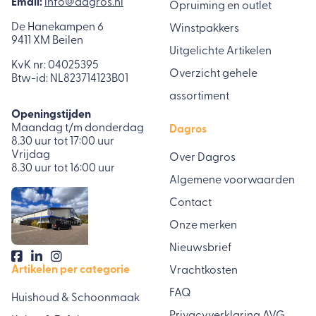
Email:
info@dagros.nl
Opruiming en outlet
De Hanekampen 6
Winstpakkers
9411 XM Beilen
Uitgelichte Artikelen
KvK nr: 04025395
Overzicht gehele
Btw-id: NL823714123B01
assortiment
Openingstijden
Maandag t/m donderdag
Dagros
8.30 uur tot 17:00 uur
Vrijdag
Over Dagros
8.30 uur tot 16:00 uur
Algemene voorwaarden
Contact
Onze merken
Nieuwsbrief
Artikelen per categorie
Vrachtkosten
FAQ
Huishoud & Schoonmaak