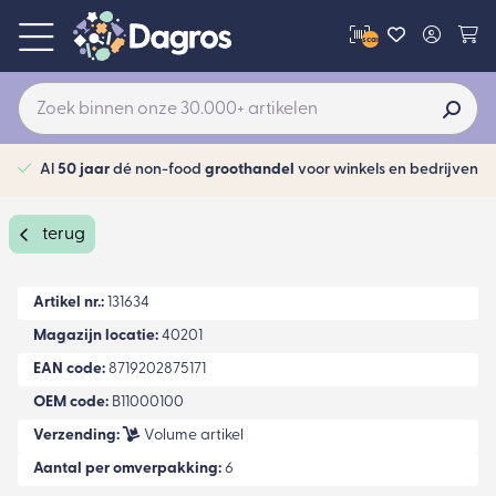
scan
Al
50 jaar
dé non-food
groothandel
voor winkels en bedrijven
terug
Artikel nr.:
131634
Magazijn locatie:
40201
EAN code:
8719202875171
OEM code:
B11000100
Verzending:
Volume artikel
Aantal per omverpakking:
6