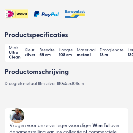
Productspecificaties
Merk
Kleur
Breedte
Hoogte
Materiaal
Drooglengte
Le
Ultra
zilver
55 cm
108 cm
metaal
18 m
18
Clean
Productomschrijving
Droogrek metaal 18m zilver 180x55x108cm
Vragen voor onze vertegenwoordiger
Wim Tol
over
de samenstelling van uw collectie of commerciële