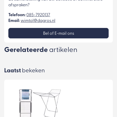
afspraken?
Telefoon:
085-7920137
Email:
wimtol@dagros.nl
Bel of E-mail ons
Gerelateerde
artikelen
Laatst
bekeken