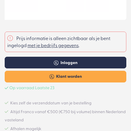
Prijs informatie is alleen zichtbaar als je bent
ingelogd
met je bedrijfs gegevens
.
Inloggen
Klant worden
Op voorraad Laatste 23
Kies zelf de verzenddatum van je bestelling
Altijd Franco vanaf €500 (€750 bij volume) binnen Nederland
vasteland
Afhalen mogelijk