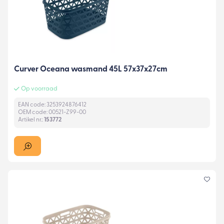
Curver Oceana wasmand 45L 57x37x27cm
Op voorraad
EAN code: 3253924876412
OEM code: 00521-Z99-00
Artikel nr.:
153772