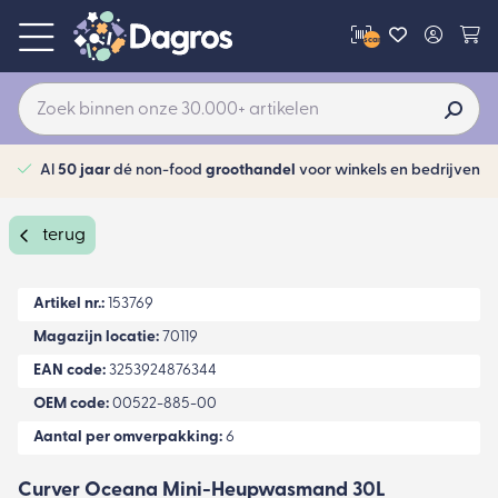
scan
Al
50 jaar
dé non-food
groothandel
voor winkels en bedrijven
terug
Artikel nr.:
153769
Magazijn locatie:
70119
EAN code:
3253924876344
OEM code:
00522-885-00
Aantal per omverpakking:
6
Curver Oceana Mini-Heupwasmand 30L