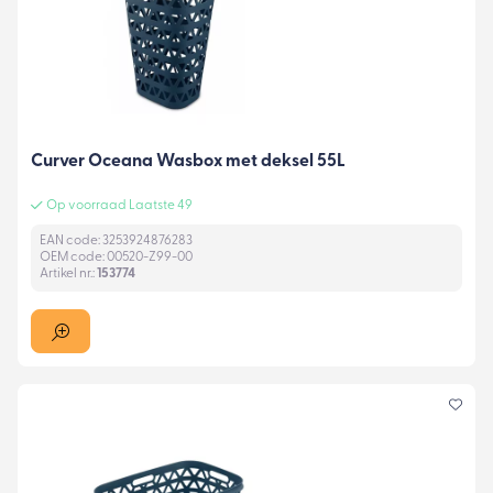
Curver Oceana Wasbox met deksel 55L
Op voorraad Laatste 49
EAN code: 3253924876283
OEM code: 00520-Z99-00
Artikel nr.:
153774