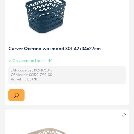
Curver Oceana wasmand 30L 42x34x27cm
Op voorraad Laatste 40
EAN code: 3253924876047
OEM code: 00522-Z99-00
Artikel nr.:
153770