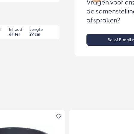
Vragen voor on
de samenstellin
afspraken?
l
Inhoud
Lengte
6 liter
29 cm
Bel of E-mail 