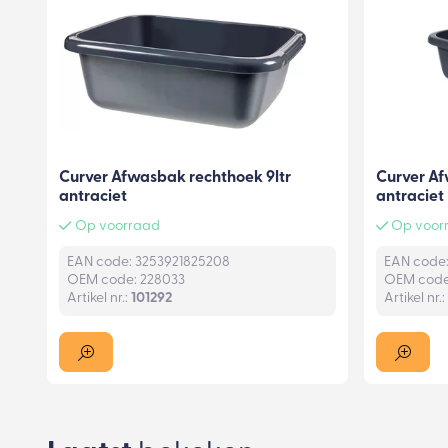
Curver Afwasbak rechthoek 9ltr
Curver Af
antraciet
antraciet
Op voorraad
Op voorr
EAN code: 3253921825208
EAN code:
OEM code: 228033
OEM code
Artikel nr.:
101292
Artikel nr.: