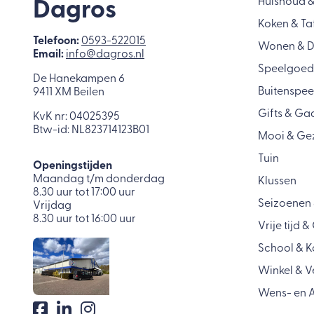
Huishoud 
Dagros
Koken & Ta
Telefoon:
0593-522015
Wonen & 
Email:
info@dagros.nl
Speelgoed
De Hanekampen 6
Buitenspee
9411 XM Beilen
Gifts & Ga
KvK nr: 04025395
Btw-id: NL823714123B01
Mooi & Ge
Tuin
Openingstijden
Maandag t/m donderdag
Klussen
8.30 uur tot 17:00 uur
Seizoenen 
Vrijdag
8.30 uur tot 16:00 uur
Vrije tijd 
School & K
Winkel & 
Wens- en A