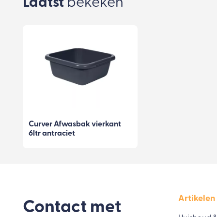
Laatst
bekeken
Curver Afwasbak vierkant
6ltr antraciet
Artikelen
Contact met