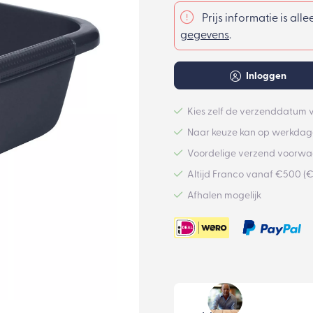
Prijs informatie is all
gegevens
.
Inloggen
Kies zelf de verzenddatum v
Naar keuze kan op werkdage
Voordelige verzend voorw
Altijd Franco vanaf €500 (
Afhalen mogelijk