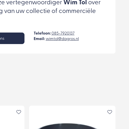
ze vertegenwoordiger
Wim Tol
over
g van uw collectie of commerciële
Telefoon:
085-7920137
ons
Email:
wimtol@dagros.nl