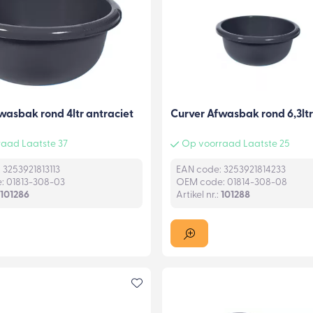
wasbak rond 4ltr antraciet
Curver Afwasbak rond 6,3ltr
aad Laatste 37
Op voorraad Laatste 25
 3253921813113
EAN code: 3253921814233
 01813-308-03
OEM code: 01814-308-08
101286
Artikel nr.:
101288