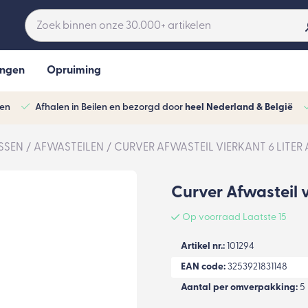
ingen
Opruiming
ven
Afhalen in Beilen en bezorgd door
heel Nederland & België
SSEN
AFWASTEILEN
CURVER AFWASTEIL VIERKANT 6 LITER
Curver Afwasteil v
Op voorraad Laatste 15
Artikel nr.:
101294
EAN code:
3253921831148
Aantal per omverpakking:
5