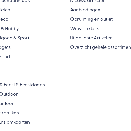
& Schoonmaak
Nieuwe artikelen
felen
Aanbiedingen
Deco
Opruiming en outlet
 & Hobby
Winstpakkers
lgoed & Sport
Uitgelichte Artikelen
dgets
Overzicht gehele assortimen
zond
& Feest & Feestdagen
& Outdoor
antoor
Verpakken
nsichtkaarten