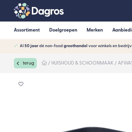
Assortiment
Doelgroepen
Merken
Aanbied
Al
50 jaar
dé non-food
groothandel
voor winkels en bedrij
terug
HUISHOUD & SCHOONMAAK
AFWA