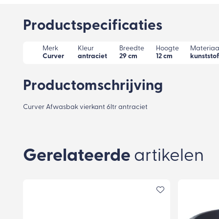
Productspecificaties
Merk
Kleur
Breedte
Hoogte
Materiaa
Curver
antraciet
29 cm
12 cm
kunststof
Productomschrijving
Curver Afwasbak vierkant 6ltr antraciet
Gerelateerde
artikelen