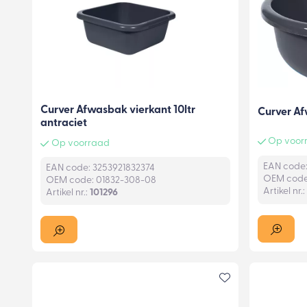
Curver Afwasbak vierkant 10ltr
Curver Af
antraciet
Op voorr
Op voorraad
EAN code:
EAN code: 3253921832374
OEM code:
OEM code: 01832-308-08
Artikel nr.:
Artikel nr.:
101296