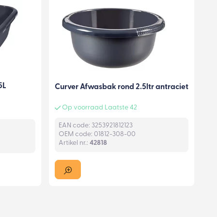
5L
Curver Afwasbak rond 2.5ltr antraciet
Op voorraad Laatste 42
EAN code: 3253921812123
OEM code: 01812-308-00
Artikel nr.:
42818