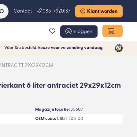
Contact
085-7920137
Klant worden
Inloggen
Vóór 15u besteld,
keuze voor verzending vandaag
 ANTRACIET 29X29X12CM
ierkant 6 liter antraciet 29x29x12cm
Magazijn locatie:
30607
OEM code:
01831-308-00