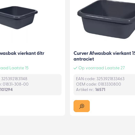
wasbak vierkant 6ltr
Curver Afwasbak vierkant 1
antraciet
aad Laatste 15
Op voorraad Laatste 27
 3253921831148
EAN code: 3253921833463
: 01831-308-00
OEM code: 0183330800
101294
Artikel nr.:
16571