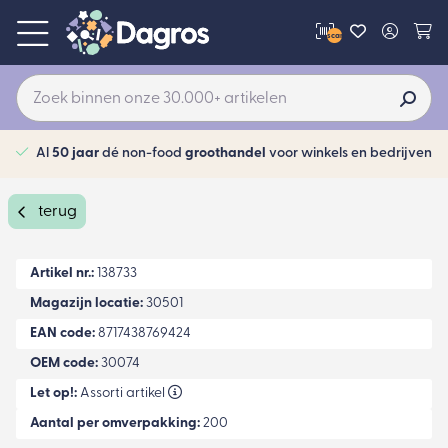
scan
Al
50 jaar
dé non-food
groothandel
voor winkels en bedrijven
terug
Artikel nr.:
138733
Magazijn locatie:
30501
EAN code:
8717438769424
OEM code:
30074
Let op!:
Assorti artikel
Aantal per omverpakking:
200