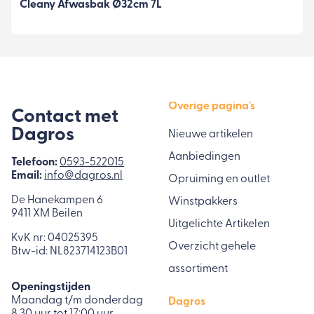
Cleany Afwasbak Ø32cm 7L
Overige pagina's
Contact met
Dagros
Nieuwe artikelen
Aanbiedingen
Telefoon:
0593-522015
Email:
info@dagros.nl
Opruiming en outlet
De Hanekampen 6
Winstpakkers
9411 XM Beilen
Uitgelichte Artikelen
KvK nr: 04025395
Overzicht gehele
Btw-id: NL823714123B01
assortiment
Openingstijden
Maandag t/m donderdag
Dagros
8.30 uur tot 17:00 uur