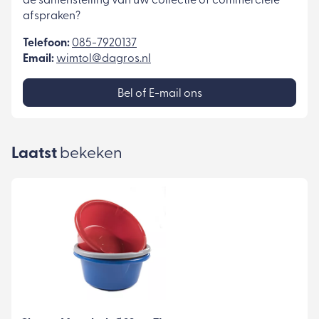
de samenstelling van uw collectie of commerciële
afspraken?
Telefoon:
085-7920137
Email:
wimtol@dagros.nl
Bel of E-mail ons
Laatst
bekeken