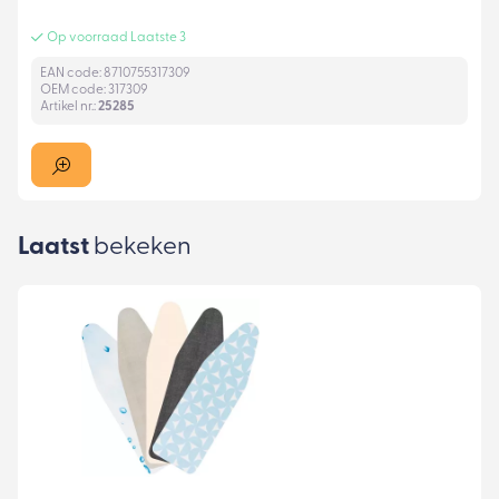
Op voorraad Laatste 3
EAN code: 8710755317309
OEM code: 317309
Artikel nr.:
25285
Laatst
bekeken