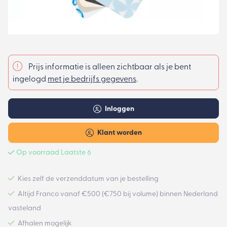
Prijs informatie is alleen zichtbaar als je bent
ingelogd
met je bedrijfs gegevens
.
Inloggen
Klant worden
Op voorraad Laatste 6
Kies zelf de verzenddatum van je bestelling
Altijd Franco vanaf €500 (€750 bij volume) binnen Nederland
vasteland
Afhalen mogelijk