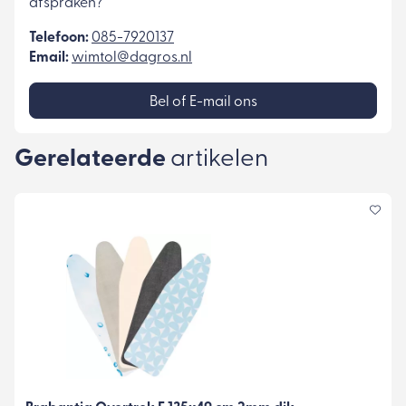
afspraken?
Telefoon:
085-7920137
Email:
wimtol@dagros.nl
Bel of E-mail ons
Gerelateerde
artikelen