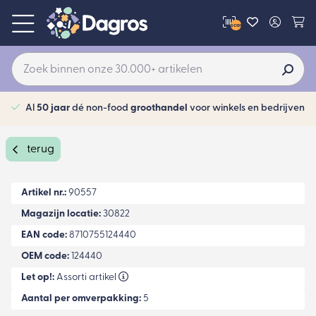
scan
Al
50 jaar
dé non-food
groothandel
voor winkels en bedrijven
terug
Artikel nr.:
90557
Magazijn locatie:
30822
EAN code:
8710755124440
OEM code:
124440
Let op!:
Assorti artikel
Aantal per omverpakking:
5