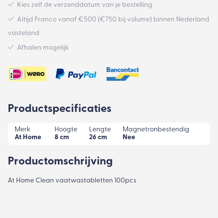
Kies zelf de verzenddatum van je bestelling
Altijd Franco vanaf €500 (€750 bij volume) binnen Nederland
vasteland
Afhalen mogelijk
Productspecificaties
Merk
Hoogte
Lengte
Magnetronbestendig
At Home
8 cm
26 cm
Nee
Productomschrijving
At Home Clean vaatwastabletten 100pcs