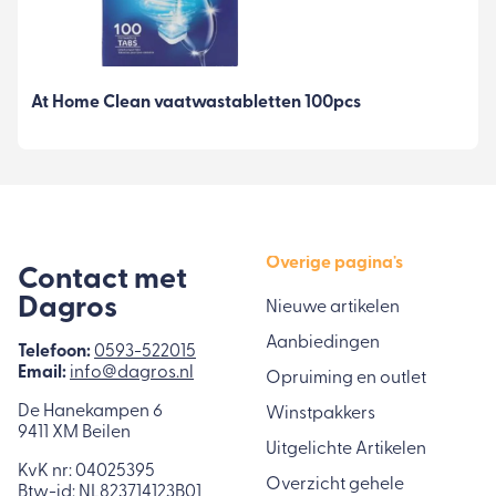
At Home Clean vaatwastabletten 100pcs
Overige pagina's
Contact met
Dagros
Nieuwe artikelen
Aanbiedingen
Telefoon:
0593-522015
Email:
info@dagros.nl
Opruiming en outlet
De Hanekampen 6
Winstpakkers
9411 XM Beilen
Uitgelichte Artikelen
KvK nr: 04025395
Overzicht gehele
Btw-id: NL823714123B01