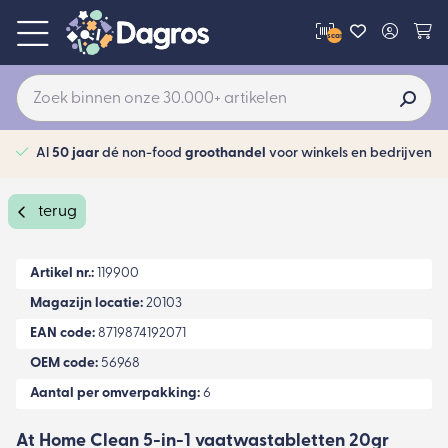
scan
Al
50 jaar
dé non-food
groothandel
voor winkels en bedrijven
terug
Artikel nr.:
119900
Magazijn locatie:
20103
EAN code:
8719874192071
OEM code:
56968
Aantal per omverpakking:
6
At Home Clean 5-in-1 vaatwastabletten 20gr