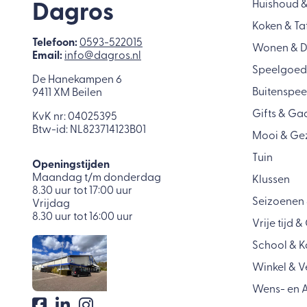
Huishoud 
Dagros
Koken & Ta
Telefoon:
0593-522015
Wonen & 
Email:
info@dagros.nl
Speelgoed
De Hanekampen 6
Buitenspee
9411 XM Beilen
Gifts & Ga
KvK nr: 04025395
Btw-id: NL823714123B01
Mooi & Ge
Tuin
Openingstijden
Maandag t/m donderdag
Klussen
8.30 uur tot 17:00 uur
Seizoenen 
Vrijdag
8.30 uur tot 16:00 uur
Vrije tijd 
School & K
Winkel & 
Wens- en A