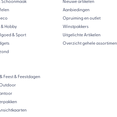
& Schoonmaak
Nieuwe artikelen
felen
Aanbiedingen
Deco
Opruiming en outlet
 & Hobby
Winstpakkers
lgoed & Sport
Uitgelichte Artikelen
dgets
Overzicht gehele assortimen
zond
& Feest & Feestdagen
& Outdoor
antoor
Verpakken
nsichtkaarten