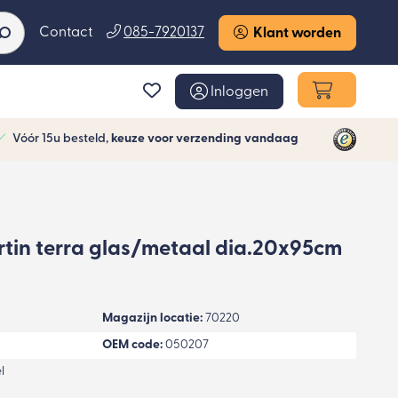
Contact
085-7920137
Klant worden
Inloggen
Vóór 15u besteld,
keuze voor verzending vandaag
tin terra glas/metaal dia.20x95cm
Magazijn locatie:
70220
OEM code:
050207
l