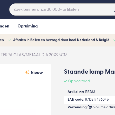
ingen
Opruiming
ven
Afhalen in Beilen en bezorgd door
heel Nederland & België
 TERRA GLAS/METAAL DIA.20X95CM
Staande lamp Mar
Nieuw
Op voorraad
Artikel nr.:
153768
EAN code:
8713219496046
Verzending:
Volume artike