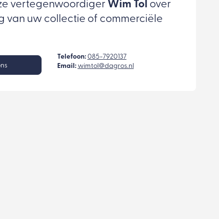
ze vertegenwoordiger
Wim Tol
over
g van uw collectie of commerciële
Telefoon:
085-7920137
ons
Email:
wimtol@dagros.nl