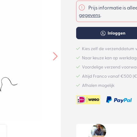
Prijs informatie is all
gegevens
.
Inloggen
Kies zelf de verzenddatum v
Naar keuze kan op werkdage
Voordelige verzend voorw
Altijd Franco vanaf €500 (
Afhalen mogelijk