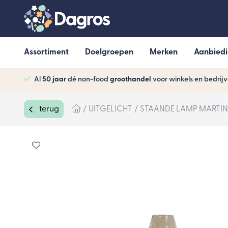
Assortiment
Doelgroepen
Merken
Aanbied
Al
50 jaar
dé non-food
groothandel
voor winkels en bedrij
terug
UITGELICHT
STAANDE LAMP MARTIN