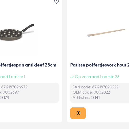
offertjespan antikleef 25cm
Patisse poffertjesvork hout
aad Laatste 1
Op voorraad Laatste 26
 8712187026972
EAN code: 8712187020222
: 0002697
OEM code: 0002022
17174
Artikel nr.:
17141