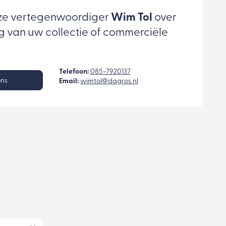
ze vertegenwoordiger
Wim Tol
over
g van uw collectie of commerciële
rbestendig
Telefoon:
085-7920137
ons
Email:
wimtol@dagros.nl