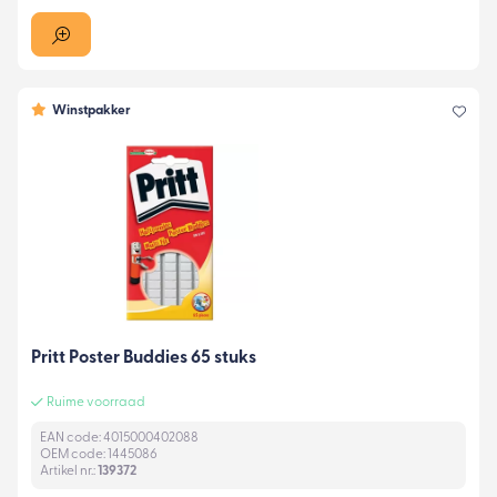
Winstpakker
Pritt Poster Buddies 65 stuks
Ruime voorraad
EAN code: 4015000402088
OEM code: 1445086
Artikel nr.:
139372