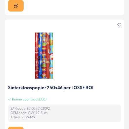
Sinterklaaspapier 250x46 per LOSSE ROL
Ruime voorraad
(EOL)
EAN code: 8710675102092
OEM code: GW14913Los
Artikel nr.:
59469