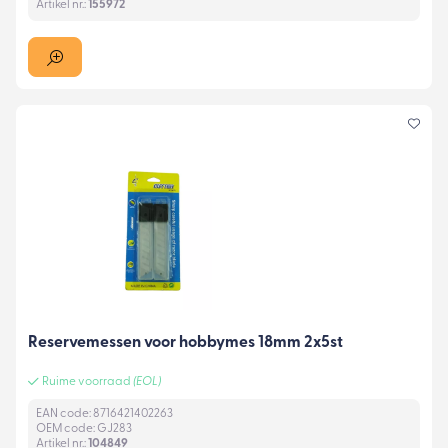
Artikel nr.:
155972
Reservemessen voor hobbymes 18mm 2x5st
Ruime voorraad
(EOL)
EAN code: 8716421402263
OEM code: GJ283
Artikel nr.:
104849