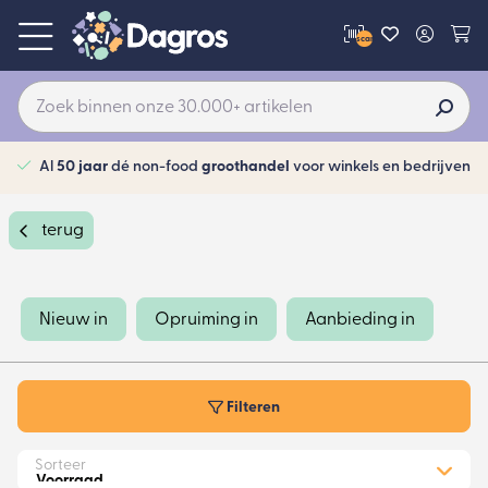
scan
Al
50 jaar
dé non-food
groothandel
voor winkels en bedrijven
terug
Nieuw in
Opruiming in
Aanbieding in
Filteren
Sorteer