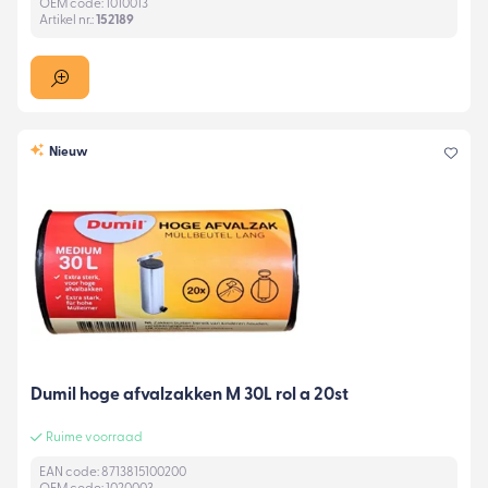
OEM code: 1010013
Artikel nr.:
152189
Nieuw
Dumil hoge afvalzakken M 30L rol a 20st
Ruime voorraad
EAN code: 8713815100200