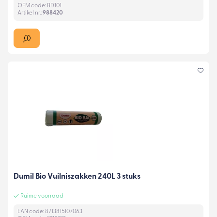
OEM code: BD101
Artikel nr.:
988420
Dumil Bio Vuilniszakken 240L 3 stuks
Ruime voorraad
EAN code: 8713815107063