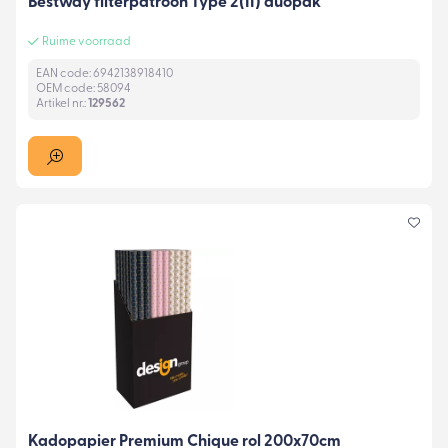
Bestway filterpatroon Type 2(II) duopak
Ruime voorraad
EAN code: 6942138918410
OEM code: 58094
Artikel nr.:
129562
Kadopapier Premium Chique rol 200x70cm