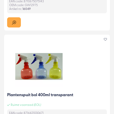
EAN code: 8710675075143
OEM code: GW12975
Artikel nr.:
16049
Plantenspuit bol 400ml transparant
Ruime voorraad
(EOL)
EAN code: 8716421030671