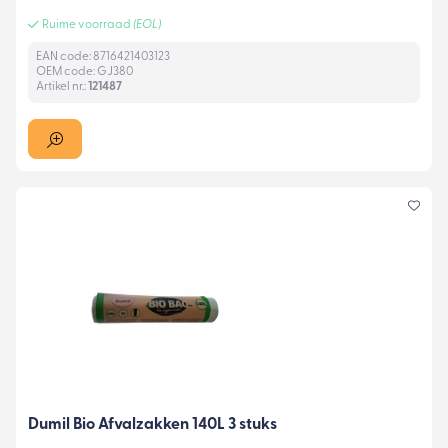
Ruime voorraad
(EOL)
EAN code: 8716421403123
OEM code: GJ380
Artikel nr.:
121487
Dumil Bio Afvalzakken 140L 3 stuks