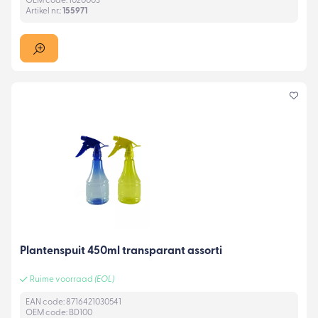
OEM code: 1020003
Artikel nr.:
155971
Plantenspuit 450ml transparant assorti
Ruime voorraad
(EOL)
EAN code: 8716421030541
OEM code: BD100