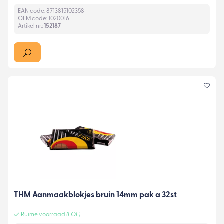
EAN code: 8713815102358
OEM code: 1020016
Artikel nr.:
152187
THM Aanmaakblokjes bruin 14mm pak a 32st
Ruime voorraad
(EOL)