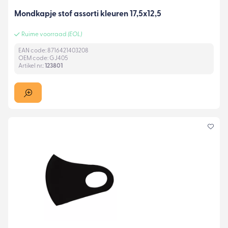
Mondkapje stof assorti kleuren 17,5x12,5
Ruime voorraad
(EOL)
EAN code: 8716421403208
OEM code: GJ405
Artikel nr.:
123801