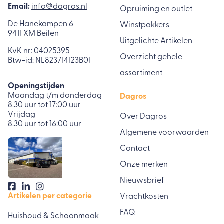
Email:
info@dagros.nl
Opruiming en outlet
De Hanekampen 6
Winstpakkers
9411 XM Beilen
Uitgelichte Artikelen
KvK nr: 04025395
Overzicht gehele
Btw-id: NL823714123B01
assortiment
Openingstijden
Maandag t/m donderdag
Dagros
8.30 uur tot 17:00 uur
Vrijdag
Over Dagros
8.30 uur tot 16:00 uur
Algemene voorwaarden
Contact
Onze merken
Nieuwsbrief
Artikelen per categorie
Vrachtkosten
FAQ
Huishoud & Schoonmaak