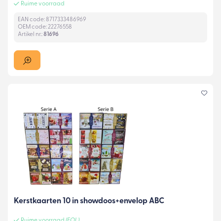
Ruime voorraad
EAN code: 8717333486969
OEM code: 22276558
Artikel nr.:
81696
Kerstkaarten 10 in showdoos+envelop ABC
Ruime voorraad
(EOL)